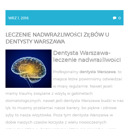
WRZ 1, 2016
0
LECZENIE NADWRAŻLIWOŚCI ZĘBÓW U
DENTYSTY WARSZAWA
Dentysta Warszawa-
leczenie nadwrażliwości
Profesjonalny
dentysta Warszawa
, to
miejsce które powinniśmy odwiedzać
w miarę regularnie. Nawet jeżeli
mamy traumę związane z wizytą w gabinetach
stomatologicznych, nawet jeśli dentysta Warszawa budzi w nas
lęk, to musimy przełamać nasze bariery, bo piękne i zdrowe
zęby to nasza wizytówka. Poza tym dentysta Warszawa w
dobie naszych czasów korzysta z wielu nowoczesnych