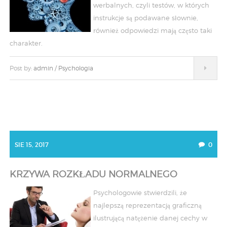
werbalnych, czyli testów, w których
instrukcje są podawane słownie,
również odpowiedzi mają często taki
charakter.
Post by:
admin
/
Psychologia
SIE 15, 2017
0
KRZYWA ROZKŁADU NORMALNEGO
Psychologowie stwierdzili, że
najlepszą reprezentacją graficzną
ilustrującą natężenie danej cechy w