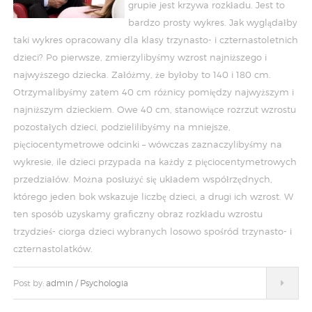
grupie jest krzywa rozkładu. Jest to
bardzo prosty wykres. Jak wyglądałby
taki wykres opracowany dla klasy trzynasto- i czternastoletnich
dzieci? Po pierwsze, zmierzylibyśmy wzrost najniższego i
najwyższego dziecka. Załóżmy, że byłoby to 140 i 180 cm.
Otrzymalibyśmy zatem 40 cm różnicy pomiędzy najwyższym i
najniższym dzieckiem. Owe 40 cm, stanowiące rozrzut wzrostu
pozostałych dzieci, podzielilibyśmy na mniejsze,
pięciocentymetrowe odcinki – wówczas zaznaczylibyśmy na
wykresie, ile dzieci przypada na każdy z pięciocentymetrowych
przedziałów. Można posłużyć się układem współrzędnych,
którego jeden bok wskazuje liczbę dzieci, a drugi ich wzrost. W
ten sposób uzyskamy graficzny obraz rozkładu wzrostu
trzydzieś- ciorga dzieci wybranych losowo spośród trzynasto- i
czternastolatków.
Post by:
admin
/
Psychologia