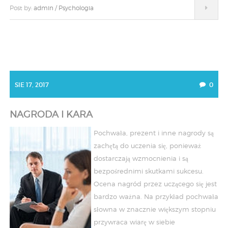
Post by:
admin
/
Psychologia
SIE 17, 2017
0
NAGRODA I KARA
Pochwała, prezent i inne nagrody są
zachętą do uczenia się, ponieważ
dostarczają wzmocnienia i są
bezpośrednimi skutkami sukcesu.
Ocena nagród przez uczącego się jest
bardzo ważna. Na przykład pochwała
słowna w znacznie większym stopniu
przywraca wiarę w siebie