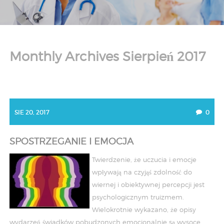
Monthly Archives Sierpień 2017
SIE 20, 2017
0
SPOSTRZEGANIE I EMOCJA
Twierdzenie, że uczucia i emocje
wpływają na czyjąś zdolność do
wiernej i obiektywnej percepcji jest
psychologicznym truizmem.
Wielokrotnie wykazano, że opisy
wydarzeń świadków pobudzonych emocjonalnie są wysoce