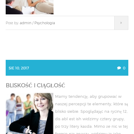
Post by:
admin
/
Psychologia
SIE 10, 2017
0
BLISKOŚĆ I CIĄGŁOŚĆ
Mamy tendencję, aby grupować w
naszej percepcji te elementy, które są
blisko siebie. Spoglądając na rycinę 12,
dis abl est ish widzimy cztery grupy,
po trzy litery każda. Mimo że nic w tej
formie nie znaczą, widzimy je jako