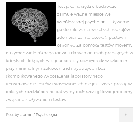
Test jako narzędzie badawcze
zajmuje ważne miejsce we
współczesnej psychologii
. Używamy
go do mierzenia wszelkich rodzajów
zdolności, zainteresowań, postaw i
osiągnięć. Za pomocą testów możemy
otrzymać wiele różnego rodzaju danych od osób pracujących w
fabrykach, leżących w szpitalach czy uczących się w szkołach –
przy minimalnym zakłóceniu ich trybu życia i bez
skomplikowanego wyposażenia laboratoryjnego.
Konstruowanie testów i stosowanie ich nie jest rzeczą prostą: w
dalszych rozdziałach rozpatrzymy dość szczegółowo problemy
związane z używaniem testów.
Post by:
admin
/
Psychologia