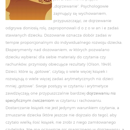
„dojrzewanie”. Psychologowie
zajmujący się wychowaniem,
przypuszczając, że dojrzewanie
odgrywa doniosłą rolę, zaproponowali d o z o w an i e zadań
stawianych dziecku. Dozowanie oznacza dobór zadań w
tempie proporcjonalnym do indywidualnego rozwoju dziecka.
Eksperymenty nad dozowaniem, w których pozwalano
dziecku wybierać dla siebie materiały do czytania czy
rachunków, przyniosły obiecujące rezultaty (Olson, 1949).
Dzieci, które są „gotowe”, czytają o wiele więcej książek i
rozwiązują o wiele więcej zadań arytmetycznych niż dzieci
mniej „gotowe”. Swoje postępy w czytaniu i arytmetyce
zawdzięczają one przypuszczalnie bardziej
dojrzewaniu niż
specyficznym ćwiczeniom
w czytaniu i rachowaniu.
Dostarczanie książek nie jest jedynym warunkiem czytania, a
zmuszanie dziecka (które jeszcze nie dojrzało do tego), aby
czytało wielką ilość książek, nie zrobi z niego zamiłowanego
czytelnika. Nie ma oczywiście nic magicznego w dojrzewaniu, a