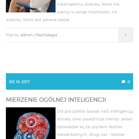
nieśmiałemu dziecku, które nie
wierzy w swoje możliwości, niż
dziecku, które jest pewne siebie.
Post by:
admin
/
Psychologia
SIE 16, 2017
0
MIERZENIE OGÓLNEJ INTELIGENCJI
Od początków badań nad inteligencją
istniały dwa zasadnicze trendy: jeden
opowiadał się za użyciem testów
niewerbalnych, drugi zaś – testów