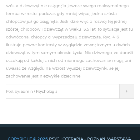
szósta dziewcząt nie osiągnęła jeszcze swego maksymalnego
tempa wzrostu, podczas gdy mniej więcej jedna szósta
chłopców już go osiągnęła. Jeśli idzie więc o rozwój tej jednej
szóstej chłopców i dziewcząt w wieku 13,5 lat, to sytuacja jest tu
odwrócona: chłopcy ci wyprzedzają dziewczęta. Ryc. 4-6
ilustruje pewne kontrasty w wyglądzie zewnętrznym u dwóch
dziewcząt w tym samym okresie życia. Nic dziwnego, że dorośli
oczekują od każdej z nich odmiennego zachowania: mogą oni
uważać ze względu na wzrost wyższej dziewczynki, że jej
zachowanie jest niezwykle dziecinne.
Post by:
admin
/
Psychologia
COPYRIGHT © 2026
PSYCHOTERAPIA – POZNAŃ, WARSZAWA,