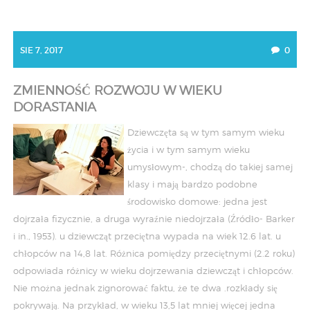
SIE 7, 2017
0
ZMIENNOŚĆ ROZWOJU W WIEKU
DORASTANIA
Dziewczęta są w tym samym wieku
życia i w tym samym wieku
umysłowym-, chodzą do takiej samej
klasy i mają bardzo podobne
środowisko domowe: jedna jest
dojrzała fizycznie, a druga wyraźnie niedojrzała (Źródło- Barker
i in., 1953). u dziewcząt przeciętna wypada na wiek 12.6 lat. u
chłopców na 14,8 lat. Różnica pomiędzy przeciętnymi (2.2 roku)
odpowiada różnicy w wieku dojrzewania dziewcząt i chłopców.
Nie można jednak zignorować faktu, że te dwa .rozkłady się
pokrywają. Na przykład, w wieku 13,5 lat mniej więcej jedna