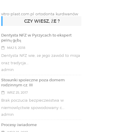
vitro-plast.com.pl
ortodonta kurdwanów
CZY WIESZ, ŻE ?
Dentysta NFZ w Pyrzycach to ekspert
pełną gębą
MAJ 5, 2018
Dentysta NFZ wie, że jego zawód to misja
oraz tradycja...
admin
Stosunki społeczne poza domem
rodzinnym cz. III
WRZ 25, 2017
Brak poczucia bezpieczeństwa w
niemowlęctwie spowodowany c...
admin
Procesy świadome