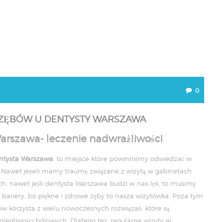
0
 ZĘBÓW U DENTYSTY WARSZAWA
arszawa- leczenie nadwrażliwości
ntysta Warszawa
, to miejsce które powinniśmy odwiedzać w
. Nawet jeżeli mamy traumę związane z wizytą w gabinetach
h, nawet jeśli dentysta Warszawa budzi w nas lęk, to musimy
bariery, bo piękne i zdrowe zęby to nasza wizytówka. Poza tym
 korzysta z wielu nowoczesnych rozwiązań, które są
olegliwości bólowych. Dlatego też, regularne wizyty w