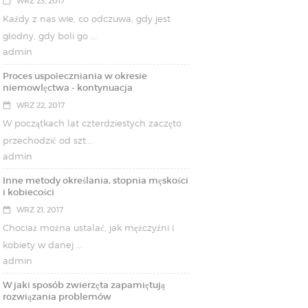
WRZ 23, 2017
Każdy z nas wie, co odczuwa, gdy jest
głodny, gdy boli go ...
admin
Proces uspołeczniania w okresie
niemowlęctwa - kontynuacja
WRZ 22, 2017
W początkach lat czterdziestych zaczęto
przechodzić od szt...
admin
Inne metody określania, stopnia męskości
i kobiecości
WRZ 21, 2017
Chociaż można ustalać, jak mężczyźni i
kobiety w danej ...
admin
W jaki sposób zwierzęta zapamiętują
rozwiązania problemów