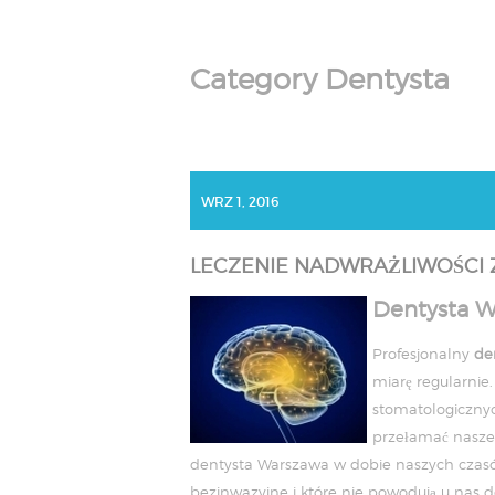
Category Dentysta
WRZ 1, 2016
LECZENIE NADWRAŻLIWOŚCI
Dentysta W
Profesjonalny
de
miarę regularnie
stomatologicznyc
przełamać nasze 
dentysta Warszawa w dobie naszych czasów
bezinwazyjne i które nie powodują u nas d