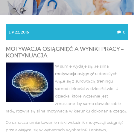
LIP 22, 2015
0
MOTYWACJA OSIĄGNIĘĆ A WYNIKI PRACY –
KONTYNUACJA
W sumie wydaje się, że silna
motywacja osiągnięć
u dorosłych
wiąże się z surowością treningu
samodzielności w dzieciństwie. U
dziecka, które wcześnie jest
zmuszane, by samo dawało sobie
radę, rozwija się silna motywacja w kierunku dokonania czegoś.
Co oznacza umiarkowanie niski wskaźnik motywacji osiągnięć
przejawiającej się w wytworach wyobraźni? Lenistwo,