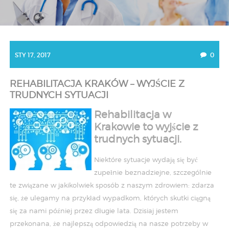
STY 17, 2017
0
REHABILITACJA KRAKÓW – WYJŚCIE Z
TRUDNYCH SYTUACJI
Rehabilitacja w
Krakowie to wyjście z
trudnych sytuacji.
Niektóre sytuacje wydają się być
zupełnie beznadziejne, szczególnie
te związane w jakikolwiek sposób z naszym zdrowiem: zdarza
się, że ulegamy na przykład wypadkom, których skutki ciągną
się za nami później przez długie lata. Dzisiaj jestem
przekonana, że najlepszą odpowiedzią na nasze potrzeby w