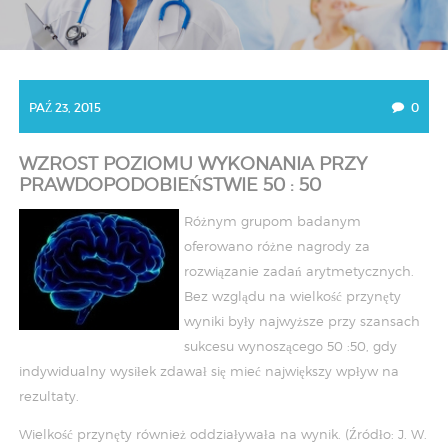
PAŹ 23, 2015
0
WZROST POZIOMU WYKONANIA PRZY
PRAWDOPODOBIEŃSTWIE 50 : 50
Różnym grupom badanym
oferowano różne nagrody za
rozwiązanie zadań arytmetycznych.
Bez wzglądu na wielkość przynęty
wyniki były najwyższe przy szansach
sukcesu wynoszącego 50 :50, gdy
indywidualny wysiłek zdawał się mieć największy wpływ na
rezultaty.
Wielkość przynęty również oddziaływała na wynik. (Źródło: J. W.