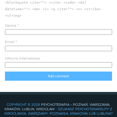
<blockquote cite=""> <cite> <code> <del
datetime=""> <em> <i> <q cite=""> <s> <strike>
<strong>
Nazwa
*
Email
*
Witryna internetowa
COPYRIGHT © 2026
PSYCHOTERAPIA – POZNAŃ, WARSZAWA,
KRAKÓW, LUBLIN, WROCŁAW
- SZUKASZ PSYCHOTERAPEUTY Z
WROCŁAWIA, WARSZAWY, POZNANIA, KRAKOWA LUB LUBLINA?