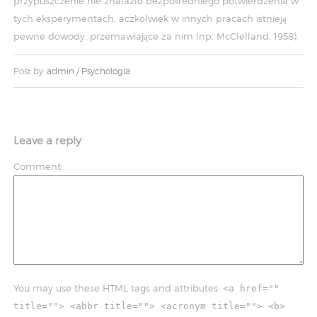
przypuszczenie nie znalazło bezpośredniego potwierdzenia w
tych eksperymentach, aczkolwiek w innych pracach istnieją
pewne dowody, przemawiające za nim (np. McClelland, 1958).
Post by:
admin
/
Psychologia
Leave a reply
Comment
You may use these HTML tags and attributes:
<a href=""
title=""> <abbr title=""> <acronym title=""> <b>