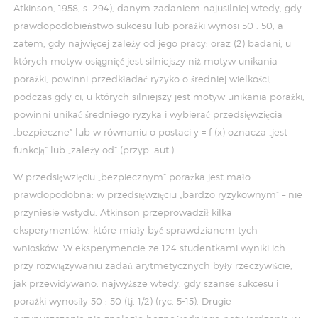
Atkinson, 1958, s. 294), danym zadaniem najusilniej wtedy, gdy
prawdopodobieństwo sukcesu lub porażki wynosi 50 : 50, a
zatem, gdy najwięcej zależy od jego pracy: oraz (2) badani, u
których motyw osiągnięć jest silniejszy niż motyw unikania
porażki, powinni przedkładać ryzyko o średniej wielkości,
podczas gdy ci, u których silniejszy jest motyw unikania porażki,
powinni unikać średniego ryzyka i wybierać przedsięwzięcia
„bezpieczne” lub w równaniu o postaci y = f (x) oznacza „jest
funkcją” lub „zależy od” (przyp. aut.).
W przedsięwzięciu „bezpiecznym” porażka jest mało
prawdopodobna: w przedsięwzięciu „bardzo ryzykownym” – nie
przyniesie wstydu. Atkinson przeprowadził kilka
eksperymentów, które miały być sprawdzianem tych
wniosków. W eksperymencie ze 124 studentkami wyniki ich
przy rozwiązywaniu zadań arytmetycznych były rzeczywiście,
jak przewidywano, najwyższe wtedy, gdy szanse sukcesu i
porażki wynosiły 50 : 50 (tj, 1/2) (ryc. 5-15). Drugie