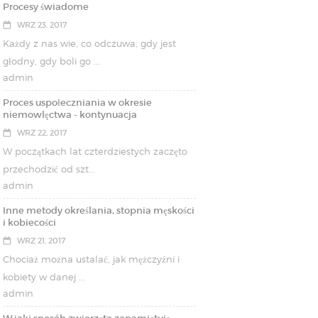
Procesy świadome
WRZ 23, 2017
Każdy z nas wie, co odczuwa, gdy jest
głodny, gdy boli go ...
admin
Proces uspołeczniania w okresie
niemowlęctwa - kontynuacja
WRZ 22, 2017
W początkach lat czterdziestych zaczęto
przechodzić od szt...
admin
Inne metody określania, stopnia męskości
i kobiecości
WRZ 21, 2017
Chociaż można ustalać, jak mężczyźni i
kobiety w danej ...
admin