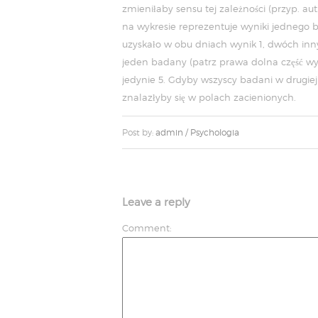
zmieniłaby sensu tej zależności (przyp. a
na wykresie reprezentuje wyniki jedneg
uzyskało w obu dniach wynik 1, dwóch in
jeden badany (patrz prawa dolna część wykr
jedynie 5. Gdyby wszyscy badani w drugiej 
znalazłyby się w polach zacienionych.
Post by:
admin
/
Psychologia
Leave a reply
Comment