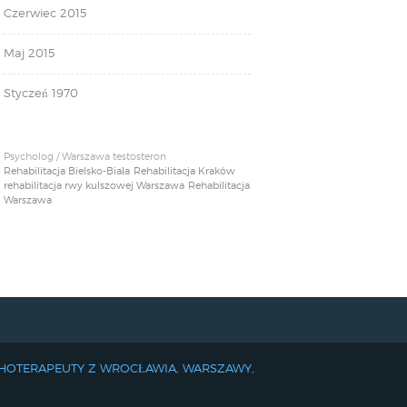
Czerwiec 2015
Maj 2015
Styczeń 1970
Psycholog / Warszawa testosteron
Rehabilitacja Bielsko-Biała
Rehabilitacja Kraków
rehabilitacja rwy kulszowej Warszawa
Rehabilitacja
Warszawa
CHOTERAPEUTY Z WROCŁAWIA, WARSZAWY,