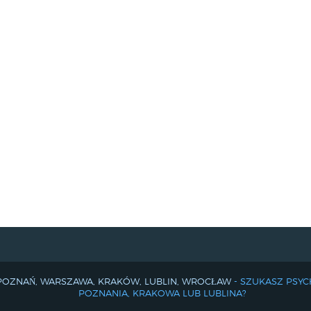
 POZNAŃ, WARSZAWA, KRAKÓW, LUBLIN, WROCŁAW
- SZUKASZ PSY
POZNANIA, KRAKOWA LUB LUBLINA?