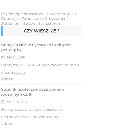
Psycholog / Warszawa
- Psychoterapia /
Depresja / Zaburzenia Odżywania /
Zaburzenia Lękowe
testosteron
CZY WIESZ, ŻE ?
Dentysta NFZ w Pyrzycach to ekspert
pełną gębą
MAJ 5, 2018
Dentysta NFZ wie, że jego zawód to misja
oraz tradycja...
admin
Stosunki społeczne poza domem
rodzinnym cz. III
WRZ 25, 2017
Brak poczucia bezpieczeństwa w
niemowlęctwie spowodowany c...
admin