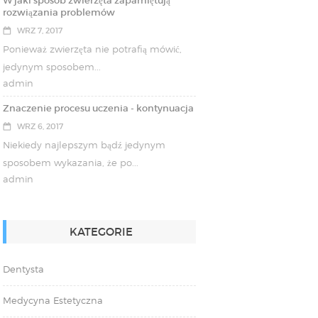
W jaki sposób zwierzęta zapamiętują
rozwiązania problemów
WRZ 7, 2017
Ponieważ zwierzęta nie potrafią mówić,
jedynym sposobem...
admin
Znaczenie procesu uczenia - kontynuacja
WRZ 6, 2017
Niekiedy najlepszym bądź jedynym
sposobem wykazania, że po...
admin
KATEGORIE
Dentysta
Medycyna Estetyczna