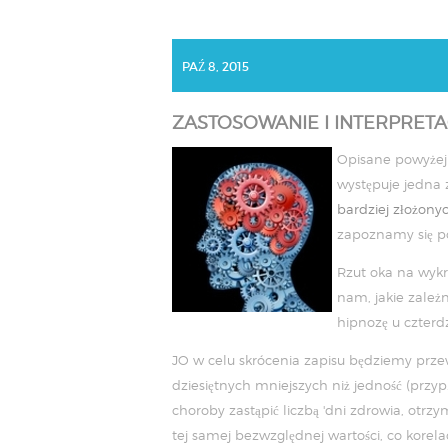
PAŹ 8, 2015
ZASTOSOWANIE I INTERPRETA
Opisane powyżej
występuje jedna 
bardziej złożony
zapoznamy się pó
Rzut oka na wykre
nam, jakie zależ
hipnozę u czterdz
JO w celu skrócenia zapisu będziemy prz
dziesiętnych mniejszych niż jedność (przyp.
choroby zastąpić liczbą 'dni zdrowia, ot
tej samej bezwzględnej wartości, co kore