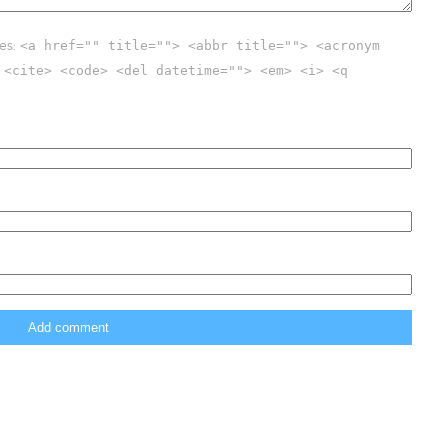
es:
<a href="" title=""> <abbr title=""> <acronym
 <cite> <code> <del datetime=""> <em> <i> <q