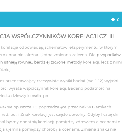
0
CJA WSPÓŁCZYNNIKÓW KORELACJI CZ. III
 korelacje odpowiadają schematowi eksperymentu, w którym
zmienna niezależna i jedna zmienna zależna. Dla
przypadków
ch istnieją również bardziej złożone metody
korelacji, lecz z nimi
źniej.
s przedstawiający rzeczywiste wyniki badań (ryc. 1-12) wyjaśni
ności wyraża współczynnik korelacji. Badano podatność na
iestu dziewięciu osób, po
eważnie opuszczali 0 poprzedzające przecinek w ułamkach
 red. poi.). Znak korelacji jest często dowolny. Gdyby liczbę dni
rzymalibyśmy dodatnią korelację pomiędzy zdrowiem a ocenami o
lacja ujemna pomiędzy chorobą a ocenami. Zmiana znaku nie