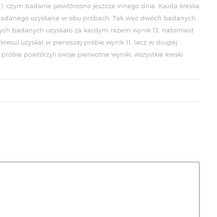
ut.). czym badanie powtórzono jeszcze innego dnia. Każda kreska
o badanego uzyskane w obu próbach. Tak więc dwóch badanych
nych badanych uzyskało za każdym razem wynik 13, natomiast
esu) uzyskał w pierwszej próbie wynik 11, lecz w drugiej
próbie powtórzyli swoje pierwotne wyniki, wszystkie kreski